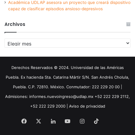
Académica UDLAP asesora un proyecto que creará dispositivo
capaz de clasificar episodios ansioso-depresivos
Archivos
Archivos
Derechos Reservados © 2024. Universidad de las Américas
Puebla. Ex hacienda Sta. Catarina Mártir S/N. San Andrés Cholula,
Puebla. C.P. 72810. México. Conmutador: 222 229 20 00 |
Admisiones: informes.nuevoingreso@udlap.mx +52 222 229 2112,
+52 222 229 2000 |
Aviso de privacidad
Facebook
X
LinkedIn
YouTube
Instagram
TikTok
Threa