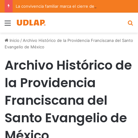
La convivencia familiar marca el cierre del Curso de Verano de Escuelas Aztecas
Menu
B
Inicio
/
Archivo Histórico de la Providencia Franciscana del Santo
Evangelio de México
Archivo Histórico de
la Providencia
Franciscana del
Santo Evangelio de
México