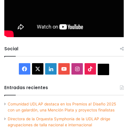
Social
Facebook
X
LinkedIn
YouTube
Instagram
TikTok
Thread
Entradas recientes
Comunidad UDLAP destaca en los Premios a! Diseño 2025
con un galardón, una Mención Plata y proyectos finalistas
Directora de la Orquesta Symphonia de la UDLAP dirige
agrupaciones de talla nacional e internacional