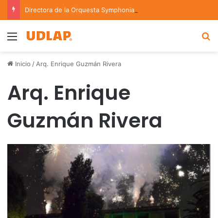
Directora de la Orquesta Symphonia de la UDLAP dirige agrupaciones de talla nacional e internacional
Menu
B
Inicio
/
Arq. Enrique Guzmán Rivera
Arq. Enrique
Guzmán Rivera