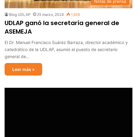
Notas de prensa
Blog UDLAP
25 marzo, 2024
1,928
UDLAP ganó la secretaría general de
ASEMEJA
El Dr. Manuel Francisco Suárez Barraza, director académico y
catedrático de la UDLAP, asumió el puesto de secretario
general de…
Leer más »