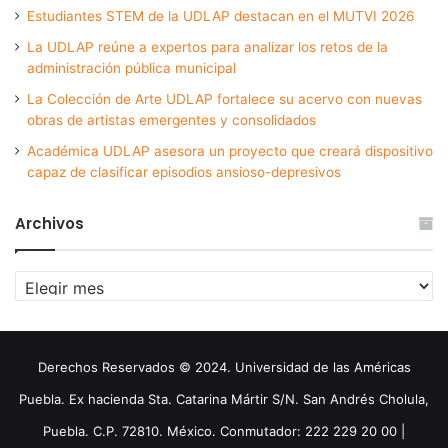
Estudiantes STEM de la UDLAP destacan en el MUTVI 2026
La UDLAP reúne a expertos para analizar los retos de la
administración pública municipal
La Colección de Arte UDLAP fortalece su acervo con nuevas
obras de artistas emergentes y consolidados
Académica UDLAP asesora un proyecto que creará dispositivo
capaz de clasificar episodios ansioso-depresivos
Archivos
Archivos
Derechos Reservados © 2024. Universidad de las Américas
Puebla. Ex hacienda Sta. Catarina Mártir S/N. San Andrés Cholula,
Puebla. C.P. 72810. México. Conmutador: 222 229 20 00 |