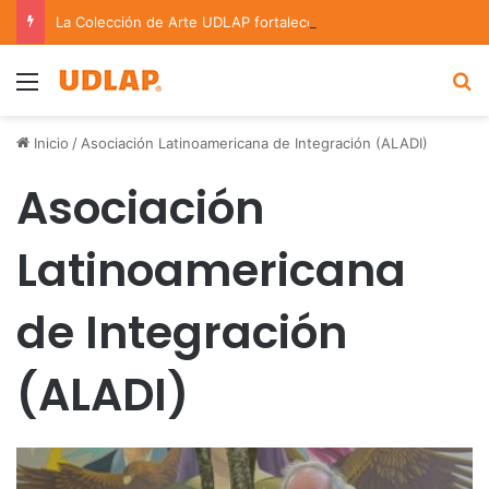
La Colección de Arte UDLAP fortalece su acervo con nuevas obras de artistas emergentes y consolidados
Menu
B
Inicio
/
Asociación Latinoamericana de Integración (ALADI)
Asociación
Latinoamericana
de Integración
(ALADI)