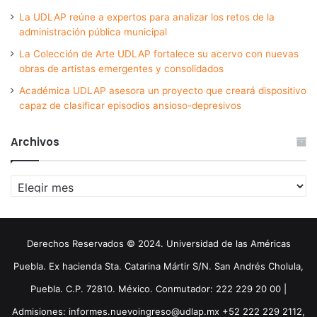
La UDLAP reúne a expertos para analizar los retos de la
administración pública municipal
La Colección de Arte UDLAP fortalece su acervo con nuevas
obras de artistas emergentes y consolidados
Académica UDLAP asesora un proyecto que creará dispositivo
capaz de clasificar episodios ansioso-depresivos
Archivos
Archivos
Derechos Reservados © 2024. Universidad de las Américas
Puebla. Ex hacienda Sta. Catarina Mártir S/N. San Andrés Cholula,
Puebla. C.P. 72810. México. Conmutador: 222 229 20 00 |
Admisiones: informes.nuevoingreso@udlap.mx +52 222 229 2112,