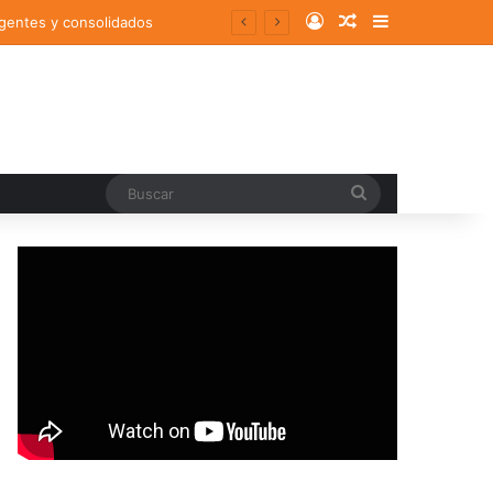
Log In
Random Article
Sidebar
rgentes y consolidados
Buscar