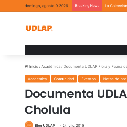
domingo, agosto 9 2026
Breaking News
La Colecció
Inicio
/
Académica
/
Documenta UDLAP Flora y Fauna de
Académica
Comunidad
Eventos
Notas de pre
Documenta UDLAP
Cholula
Blog UDLAP
24 julio, 2015