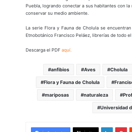
Puebla, logrando conectar a sus habitantes con la 
conservar su medio ambiente.
La serie Flora y Fauna de Cholula se encuentran 
Etnobotánico Francisco Peláez, librerías de todo el
Descarga el PDF
aquí.
anfibios
Aves
Cholula
Flora y Fauna de Cholula
Francis
mariposas
naturaleza
Pro
Universidad d
LinkedIn
Pi