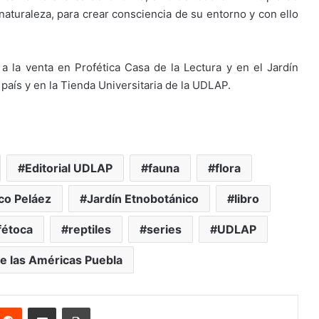
naturaleza, para crear consciencia de su entorno y con ello
a la venta en Profética Casa de la Lectura y en el Jardín
 país y en la Tienda Universitaria de la UDLAP.
Editorial UDLAP
fauna
flora
co Peláez
Jardín Etnobotánico
libro
fétoca
reptiles
series
UDLAP
e las Américas Puebla
nterest
Reddit
Share via Email
Print