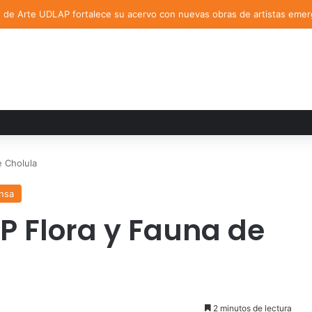
n de Arte UDLAP fortalece su acervo con nuevas obras de artistas eme
 Cholula
nsa
 Flora y Fauna de
2 minutos de lectura