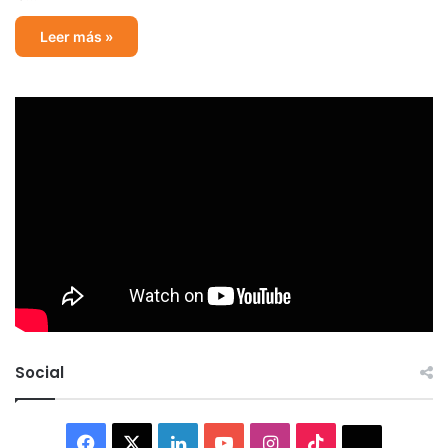
Leer más »
Social
Facebook
X
LinkedIn
YouTube
Instagram
TikTok
Thread