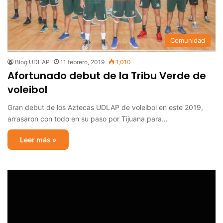
Comunidad
Blog UDLAP
11 febrero, 2019
1,010
Afortunado debut de la Tribu Verde de
voleibol
Gran debut de los Aztecas UDLAP de voleibol en este 2019,
arrasaron con todo en su paso por Tijuana para…
Leer más »