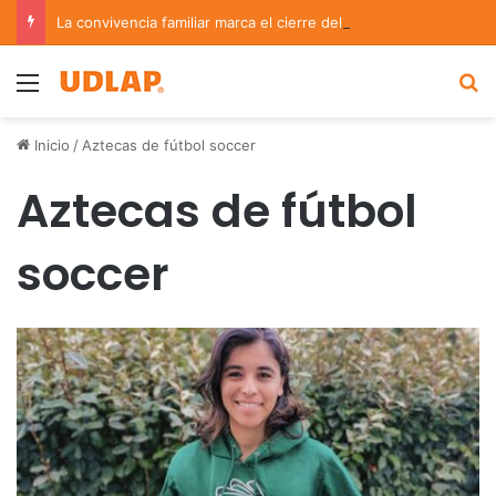
La convivencia familiar marca el cierre del Curso de Verano de Escuelas Aztecas
Menu
B
Inicio
/
Aztecas de fútbol soccer
Aztecas de fútbol
soccer