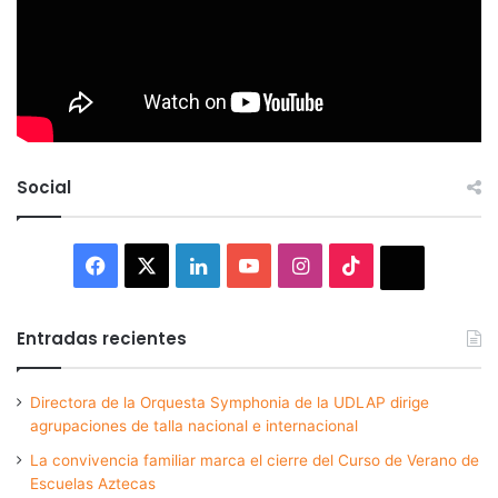
Social
Facebook
X
LinkedIn
YouTube
Instagram
TikTok
Thread
Entradas recientes
Directora de la Orquesta Symphonia de la UDLAP dirige
agrupaciones de talla nacional e internacional
La convivencia familiar marca el cierre del Curso de Verano de
Escuelas Aztecas