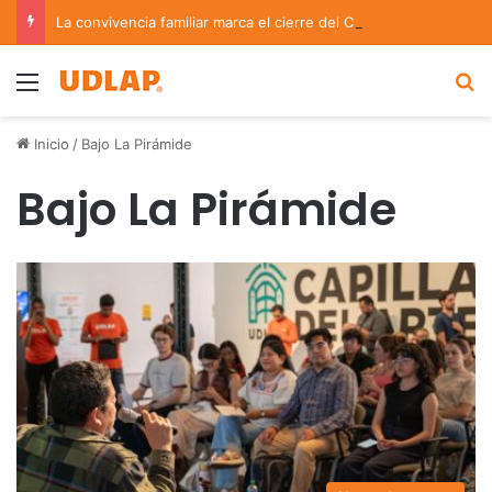
La convivencia familiar marca el cierre del Curso de Verano de Escuelas Aztecas
Menu
B
Inicio
/
Bajo La Pirámide
Bajo La Pirámide