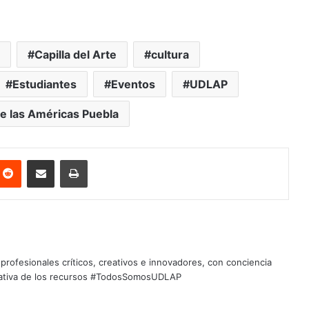
Capilla del Arte
cultura
Estudiantes
Eventos
UDLAP
e las Américas Puebla
nterest
Reddit
Share via Email
Print
profesionales críticos, creativos e innovadores, con conciencia
quitativa de los recursos #TodosSomosUDLAP