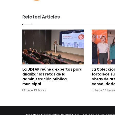
Related Articles
La UDLAP reúne a expertos para
La Colecció
analizar los retos de la
fortalece s
administración pública
obras de ar
municipal
consolidad
hace 13 horas
hace 14 hora
Derechos Reservados © 2024. Universidad de las América