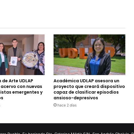
n de Arte UDLAP
Académica UDLAP asesora un
u acervo con nuevas
proyecto que creará dispositivo
tistas emergentes y
capaz de clasificar episodios
os
ansioso-depresivos
s
hace 2 días
s Puebla. Ex hacienda Sta. Catarina Mártir S/N. San Andrés Cholula, 