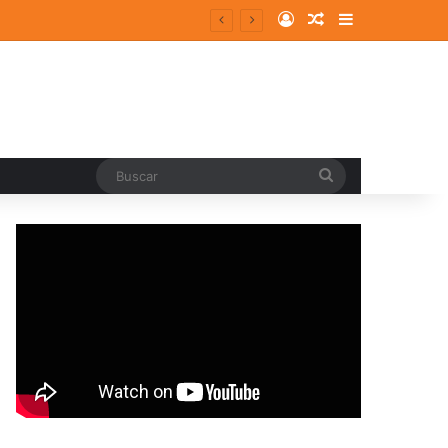
Log In
Random Article
Sidebar
entes y consolidados
Buscar