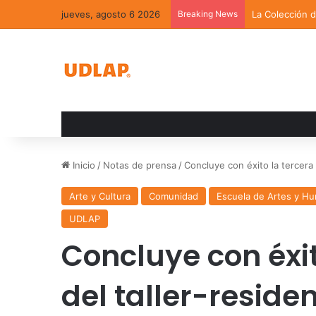
jueves, agosto 6 2026
Breaking News
La Colección 
Inicio
/
Notas de prensa
/
Concluye con éxito la tercera 
Arte y Cultura
Comunidad
Escuela de Artes y H
UDLAP
Concluye con éxit
del taller-residen