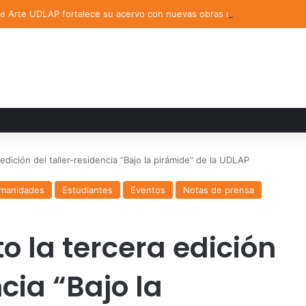
de Arte UDLAP fortalece su acervo con nuevas obras de artistas emerg
edición del taller-residencia “Bajo la pirámide” de la UDLAP
umanidades
Estudiantes
Eventos
Notas de prensa
o la tercera edición
cia “Bajo la