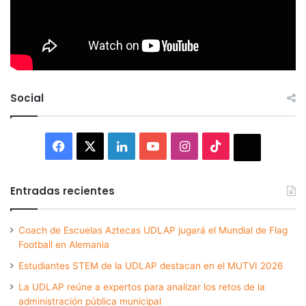
Social
Facebook
X
LinkedIn
YouTube
Instagram
TikTok
Thread
Entradas recientes
Coach de Escuelas Aztecas UDLAP jugará el Mundial de Flag
Football en Alemania
Estudiantes STEM de la UDLAP destacan en el MUTVI 2026
La UDLAP reúne a expertos para analizar los retos de la
administración pública municipal