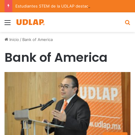
Estudiantes STEM de la UDLAP destacan en el MUTVI 2026
Menu
B
Inicio
/
Bank of America
Bank of America