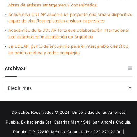
obras de artistas emergentes y consolidados
Académica UDLAP asesora un proyecto que creará dispositivo
capaz de clasificar episodios ansioso-depresivos
Académico de la UDLAP fortalece colaboración internacional
con estancia de investigación en Argentina
La UDLAP, punto de encuentro para el intercambio científico
en bioinformática y redes complejas
Archivos
Archivos
Derechos Reservados © 2024. Universidad de las Américas
Puebla. Ex hacienda Sta. Catarina Mártir S/N. San Andrés Cholula,
Puebla. C.P. 72810. México. Conmutador: 222 229 20 00 |