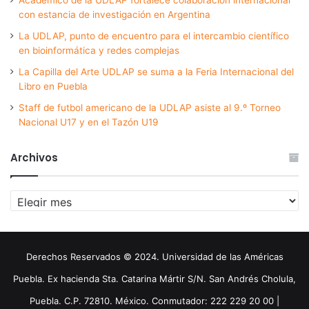
con estancia de investigación en Argentina
La UDLAP, punto de encuentro para el intercambio científico
en bioinformática y redes complejas
La Capilla del Arte UDLAP se suma a la Feria Internacional del
Libro en Puebla
Staff de futbol americano de la UDLAP asiste al 9.º Torneo
Nacional U17 y en el Tazón U19
Archivos
Archivos
Derechos Reservados © 2024. Universidad de las Américas
Puebla. Ex hacienda Sta. Catarina Mártir S/N. San Andrés Cholula,
Puebla. C.P. 72810. México. Conmutador: 222 229 20 00 |