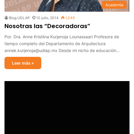
Academia
Blog UDLAP
10 julio, 2014
1,045
Nosotras las “Decoradoras”
Por: Dra. Anne Kristiina Kurjenoja Lounassaari Profesora de
tiempo completo del Departamento de Arquitectura
annek.kurjenoja@udlap.mx Desde mi nicho de educación…
Leer más »