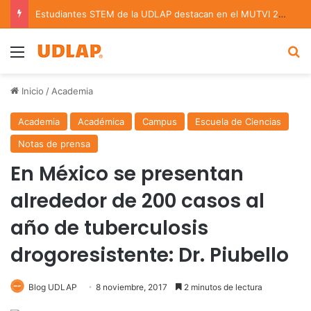
Estudiantes STEM de la UDLAP destacan en el MUTVI 2026
Menu
B
Inicio
/
Academia
Academia
Académica
Campus
Escuela de Ciencias
Notas de prensa
En México se presentan
alrededor de 200 casos al
año de tuberculosis
drogoresistente: Dr. Piubello
Blog UDLAP
8 noviembre, 2017
2 minutos de lectura