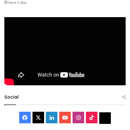
hace 2 días
Social
Facebook
X
LinkedIn
YouTube
Instagram
TikTok
Thread