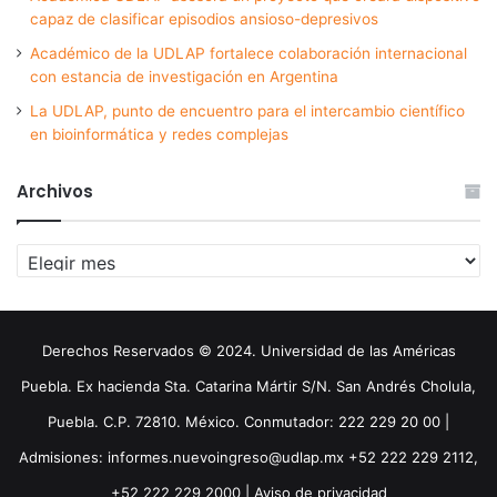
capaz de clasificar episodios ansioso-depresivos
Académico de la UDLAP fortalece colaboración internacional
con estancia de investigación en Argentina
La UDLAP, punto de encuentro para el intercambio científico
en bioinformática y redes complejas
Archivos
Archivos
Derechos Reservados © 2024. Universidad de las Américas
Puebla. Ex hacienda Sta. Catarina Mártir S/N. San Andrés Cholula,
Puebla. C.P. 72810. México. Conmutador: 222 229 20 00 |
Admisiones: informes.nuevoingreso@udlap.mx +52 222 229 2112,
+52 222 229 2000 |
Aviso de privacidad