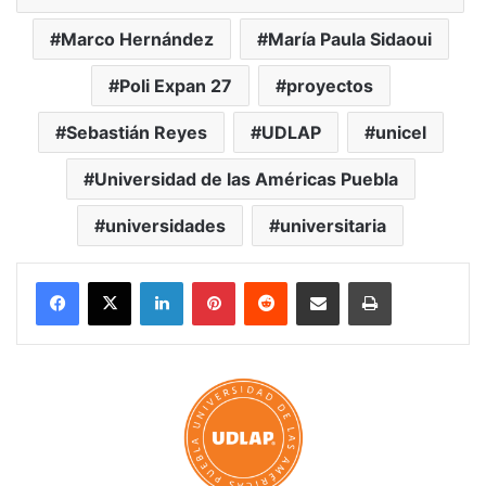
Marco Hernández
María Paula Sidaoui
Poli Expan 27
proyectos
Sebastián Reyes
UDLAP
unicel
Universidad de las Américas Puebla
universidades
universitaria
LinkedIn
Pinterest
Reddit
Share via Email
Print