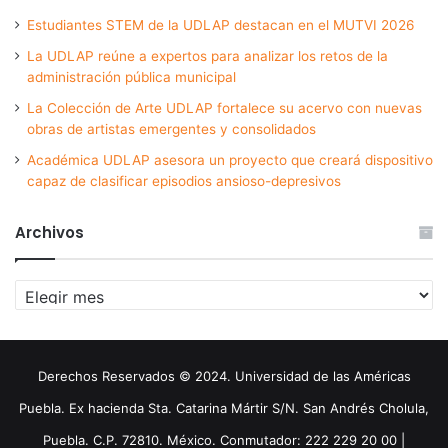
Estudiantes STEM de la UDLAP destacan en el MUTVI 2026
La UDLAP reúne a expertos para analizar los retos de la
administración pública municipal
La Colección de Arte UDLAP fortalece su acervo con nuevas
obras de artistas emergentes y consolidados
Académica UDLAP asesora un proyecto que creará dispositivo
capaz de clasificar episodios ansioso-depresivos
Archivos
Archivos
Derechos Reservados © 2024. Universidad de las Américas
Puebla. Ex hacienda Sta. Catarina Mártir S/N. San Andrés Cholula,
Puebla. C.P. 72810. México. Conmutador: 222 229 20 00 |