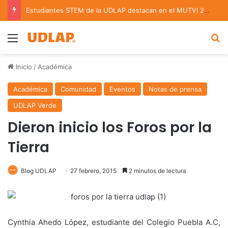
Estudiantes STEM de la UDLAP destacan en el MUTVI 2026
Menu
B
Inicio
/
Académica
Académica
Comunidad
Eventos
Notas de prensa
UDLAP Verde
Dieron inicio los Foros por la
Tierra
Blog UDLAP
27 febrero, 2015
2 minutos de lectura
Cynthia Ahedo López, estudiante del Colegio Puebla A.C,