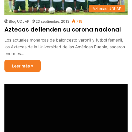
Aztecas UDLAP
Blog UDLAP
23 septiembre, 2013
719
Aztecas defienden su corona nacional
Los actuales monarcas de baloncesto varonil y futbol femenil,
los Aztecas de la Universidad de las Américas Puebla, sacaron
enormes…
Leer más »