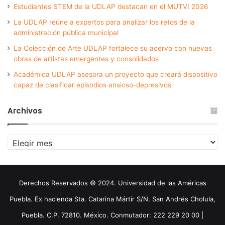
Estudiantes STEM de la UDLAP destacan en el MUTVI 2026
La UDLAP reúne a expertos para analizar los retos de la
administración pública municipal
La Colección de Arte UDLAP fortalece su acervo con nuevas
obras de artistas emergentes y consolidados
Académica UDLAP asesora un proyecto que creará dispositivo
capaz de clasificar episodios ansioso-depresivos
Archivos
Archivos
Derechos Reservados © 2024. Universidad de las Américas
Puebla. Ex hacienda Sta. Catarina Mártir S/N. San Andrés Cholula,
Puebla. C.P. 72810. México. Conmutador: 222 229 20 00 |