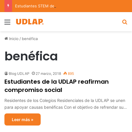
Estudiantes STEM de la UDLAP destacan en el MUTVI 2026
Menu
B
Inicio
/
benéfica
benéfica
Blog UDLAP
27 marzo, 2018
895
Estudiantes de la UDLAP reafirman
compromiso social
Residentes de los Colegios Residenciales de la UDLAP se unen
para apoyar causas benéficas Con el objetivo de refrendar su…
Leer más »