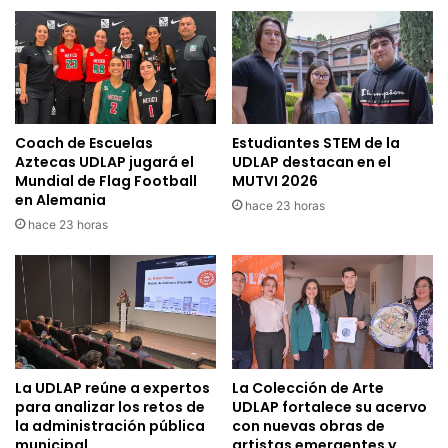
Coach de Escuelas
Estudiantes STEM de la
Aztecas UDLAP jugará el
UDLAP destacan en el
Mundial de Flag Football
MUTVI 2026
en Alemania
hace 23 horas
hace 23 horas
La UDLAP reúne a expertos
La Colección de Arte
para analizar los retos de
UDLAP fortalece su acervo
la administración pública
con nuevas obras de
municipal
artistas emergentes y