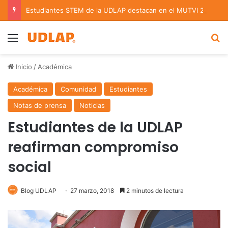
Estudiantes STEM de la UDLAP destacan en el MUTVI 2026
Menu
B
Inicio
/
Académica
Académica
Comunidad
Estudiantes
Notas de prensa
Noticias
Estudiantes de la UDLAP
reafirman compromiso
social
Blog UDLAP
27 marzo, 2018
2 minutos de lectura