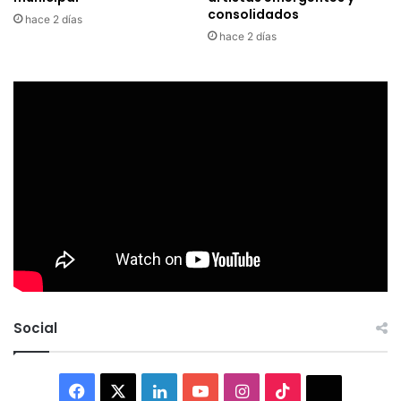
consolidados
hace 2 días
hace 2 días
Social
Facebook
X
LinkedIn
YouTube
Instagram
TikTok
Thread