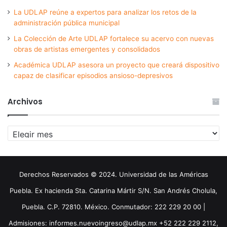
La UDLAP reúne a expertos para analizar los retos de la
administración pública municipal
La Colección de Arte UDLAP fortalece su acervo con nuevas
obras de artistas emergentes y consolidados
Académica UDLAP asesora un proyecto que creará dispositivo
capaz de clasificar episodios ansioso-depresivos
Archivos
Archivos
Derechos Reservados © 2024. Universidad de las Américas
Puebla. Ex hacienda Sta. Catarina Mártir S/N. San Andrés Cholula,
Puebla. C.P. 72810. México. Conmutador: 222 229 20 00 |
Admisiones: informes.nuevoingreso@udlap.mx +52 222 229 2112,