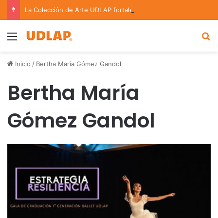
La Colección de Arte UDLAP fortalece su acervo con nuevas obras de artistas emergentes y consolidados
Menu
B
Inicio
/
Bertha María Gómez Gandol
Bertha María
Gómez Gandol