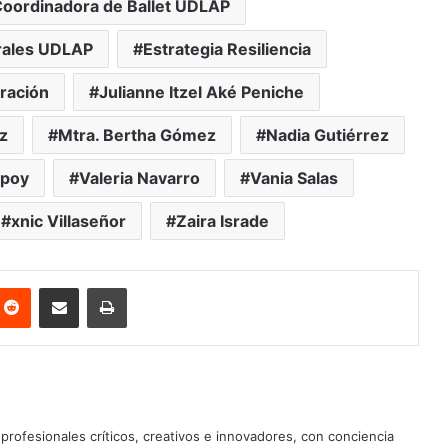
oordinadora de Ballet UDLAP
rales UDLAP
Estrategia Resiliencia
ración
Julianne Itzel Aké Peniche
z
Mtra. Bertha Gómez
Nadia Gutiérrez
mpoy
Valeria Navarro
Vania Salas
xnic Villaseñor
Zaira Israde
nterest
Reddit
Share via Email
Print
profesionales críticos, creativos e innovadores, con conciencia