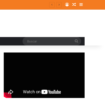
Log In
Random Article
Sidebar
Buscar