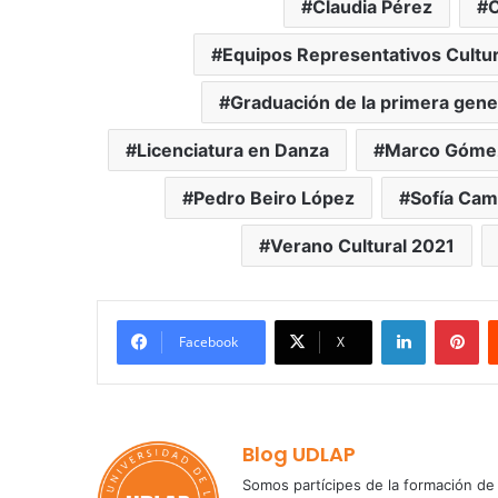
Claudia Pérez
C
Equipos Representativos Cultu
Graduación de la primera gene
Licenciatura en Danza
Marco Góme
Pedro Beiro López
Sofía Ca
Verano Cultural 2021
LinkedIn
Pi
Facebook
X
Blog UDLAP
Somos partícipes de la formación de 