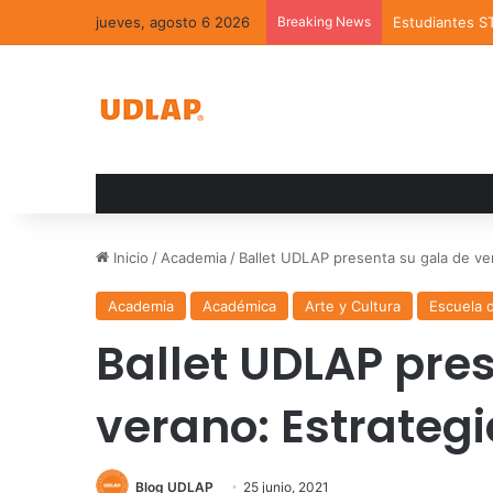
jueves, agosto 6 2026
Breaking News
Estudiantes S
Inicio
/
Academia
/
Ballet UDLAP presenta su gala de ver
Academia
Académica
Arte y Cultura
Escuela 
Ballet UDLAP pre
verano: Estrategi
Blog UDLAP
25 junio, 2021