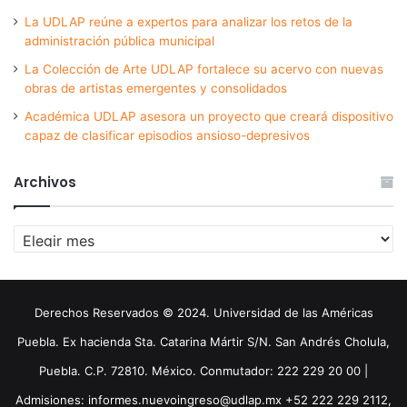
La UDLAP reúne a expertos para analizar los retos de la
administración pública municipal
La Colección de Arte UDLAP fortalece su acervo con nuevas
obras de artistas emergentes y consolidados
Académica UDLAP asesora un proyecto que creará dispositivo
capaz de clasificar episodios ansioso-depresivos
Archivos
Archivos
Derechos Reservados © 2024. Universidad de las Américas
Puebla. Ex hacienda Sta. Catarina Mártir S/N. San Andrés Cholula,
Puebla. C.P. 72810. México. Conmutador: 222 229 20 00 |
Admisiones: informes.nuevoingreso@udlap.mx +52 222 229 2112,