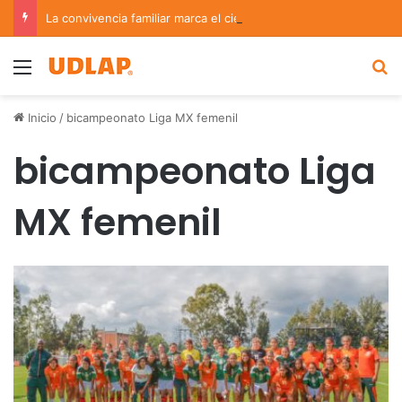
La convivencia familiar marca el cierre del Curso de Verano de Escuelas Aztecas
Menu
B
Inicio
/
bicampeonato Liga MX femenil
bicampeonato Liga
MX femenil