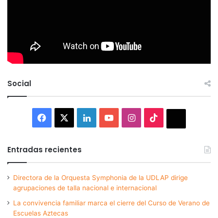
Social
Facebook
X
LinkedIn
YouTube
Instagram
TikTok
Thread
Entradas recientes
Directora de la Orquesta Symphonia de la UDLAP dirige
agrupaciones de talla nacional e internacional
La convivencia familiar marca el cierre del Curso de Verano de
Escuelas Aztecas