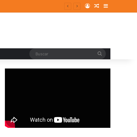
Log In
Random Article
Sidebar
Buscar