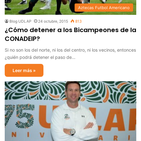
Aztecas Futbol Americano
Blog UDLAP
24 octubre, 2015
813
¿Cómo detener a los Bicampeones de la
CONADEIP?
Si no son los del norte, ni los del centro, ni los vecinos, entonces
¿quién podrá detener el paso de…
Leer más »