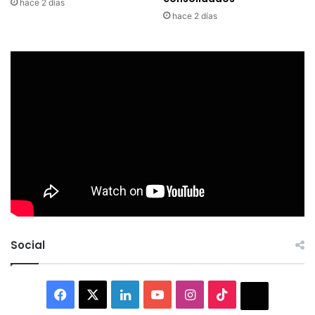
hace 2 días
hace 2 días
Social
Facebook
X
LinkedIn
YouTube
Instagram
TikTok
Thread