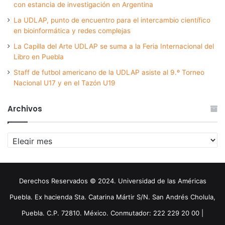
con estancia de investigación en Argentina
La UDLAP, punto de encuentro para el intercambio científico
en bioinformática y redes complejas
La Capilla del Arte UDLAP se suma a la Feria Internacional del
Libro en Puebla
Staff de futbol americano de la UDLAP asiste al 9.º Torneo
Nacional U17 y en el Tazón U19
Archivos
Archivos
Derechos Reservados © 2024. Universidad de las Américas
Puebla. Ex hacienda Sta. Catarina Mártir S/N. San Andrés Cholula,
Puebla. C.P. 72810. México. Conmutador: 222 229 20 00 |