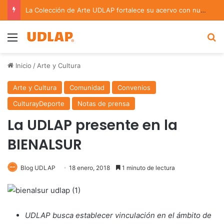
La Colección de Arte UDLAP fortalece su acervo con nuevas obras de artistas emergentes y consolidados
Menu
B
Inicio
/
Arte y Cultura
Arte y Cultura
Comunidad
Convenios
CulturayDeporte
Notas de prensa
La UDLAP presente en la
BIENALSUR
Blog UDLAP
18 enero, 2018
1 minuto de lectura
UDLAP busca establecer vinculación en el ámbito de