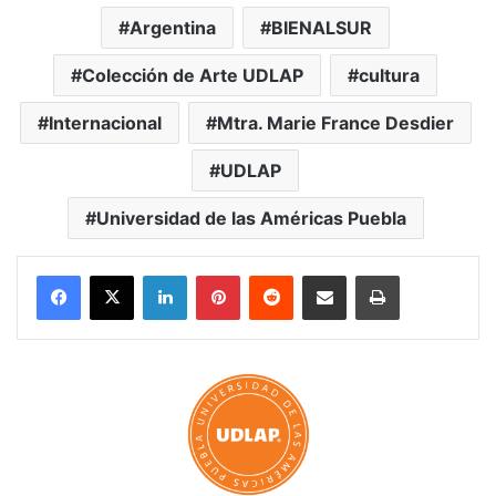
Argentina
BIENALSUR
Colección de Arte UDLAP
cultura
Internacional
Mtra. Marie France Desdier
UDLAP
Universidad de las Américas Puebla
LinkedIn
Pinterest
Reddit
Share via Email
Print