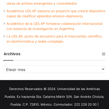
obras de artistas emergentes y consolidados
Académica UDLAP asesora un proyecto que creará dispositivo
capaz de clasificar episodios ansioso-depresivos
Académico de la UDLAP fortalece colaboración internacional
con estancia de investigación en Argentina
La UDLAP, punto de encuentro para el intercambio científico
en bioinformática y redes complejas
Archivos
Archivos
Derechos Reservados © 2024. Universidad de las Américas
Puebla. Ex hacienda Sta. Catarina Mártir S/N. San Andrés Cholula,
Puebla. C.P. 72810. México. Conmutador: 222 229 20 00 |