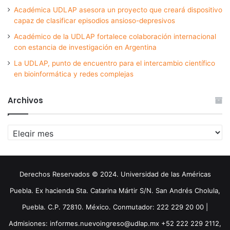
Académica UDLAP asesora un proyecto que creará dispositivo
capaz de clasificar episodios ansioso-depresivos
Académico de la UDLAP fortalece colaboración internacional
con estancia de investigación en Argentina
La UDLAP, punto de encuentro para el intercambio científico
en bioinformática y redes complejas
Archivos
Archivos
Derechos Reservados © 2024. Universidad de las Américas
Puebla. Ex hacienda Sta. Catarina Mártir S/N. San Andrés Cholula,
Puebla. C.P. 72810. México. Conmutador: 222 229 20 00 |
Admisiones: informes.nuevoingreso@udlap.mx +52 222 229 2112,