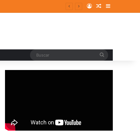
Log In
Random Article
Sidebar
Buscar