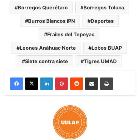
Borregos Querétaro
Borregos Toluca
Burros Blancos IPN
Deportes
Frailes del Tepeyac
Leones Anáhuac Norte
Lobos BUAP
Siete contra siete
Tigres UMAD
LinkedIn
Pinterest
Reddit
Share via Email
Print