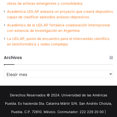
obras de artistas emergentes y consolidados
Académica UDLAP asesora un proyecto que creará dispositivo
capaz de clasificar episodios ansioso-depresivos
Académico de la UDLAP fortalece colaboración internacional
con estancia de investigación en Argentina
La UDLAP, punto de encuentro para el intercambio científico
en bioinformática y redes complejas
Archivos
Archivos
Derechos Reservados © 2024. Universidad de las Américas
Puebla. Ex hacienda Sta. Catarina Mártir S/N. San Andrés Cholula,
Puebla. C.P. 72810. México. Conmutador: 222 229 20 00 |