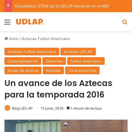
Estudiantes STEM de la UDLAP destacan en el MUTVI 2026
Menu
B
Inicio
/
Aztecas Futbol Americano
Aztecas Futbol Americano
Aztecas UDLAP
CulturayDeporte
Deportes
futbol americano
Notas de prensa
Noticias
Zona Deportiva
Un avance de los Aztecas
para la temporada 2016
Blog UDLAP
15 junio, 2016
1 minuto de lectura