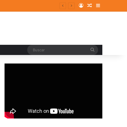
Log In
Random Article
Sidebar
entes y consolidados
Buscar