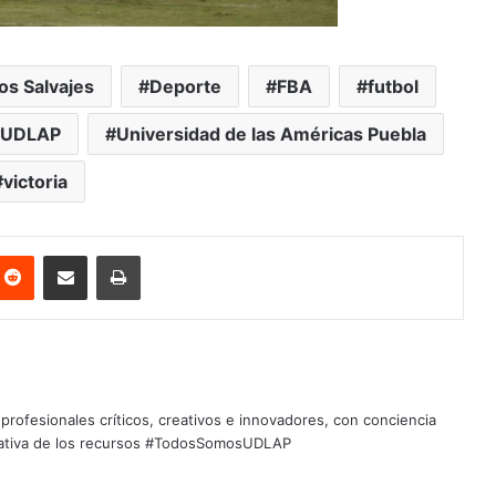
os Salvajes
Deporte
FBA
futbol
UDLAP
Universidad de las Américas Puebla
victoria
nterest
Reddit
Share via Email
Print
profesionales críticos, creativos e innovadores, con conciencia
quitativa de los recursos #TodosSomosUDLAP