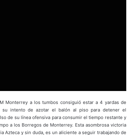
SM Monterrey a los tumbos consiguió estar a 4 yardas de
 su intento de azotar el balón al piso para detener el
also de su línea ofensiva para consumir el tiempo restante y
mpo a los Borregos de Monterrey. Esta asombrosa victoria
lia Azteca y sin duda, es un aliciente a seguir trabajando de