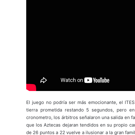
El juego no podría ser más emocionante, el ITE
tierra prometida restando 5 segundos, pero en
cronometro, los árbitros señalaron una salida en f
que los Aztecas dejaran tendidos en su propio ca
de 26 puntos a 22 vuelve a ilusionar a la gran fami