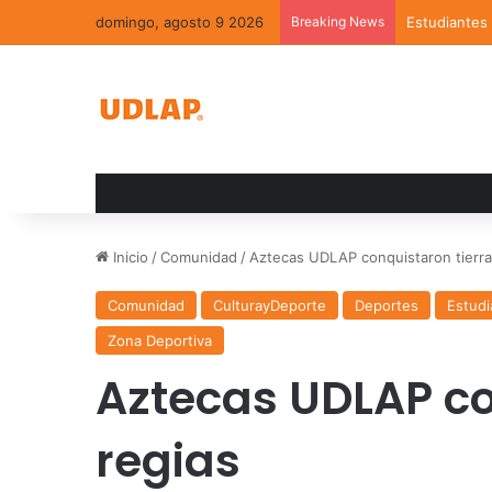
domingo, agosto 9 2026
Breaking News
La UDLAP reú
Inicio
/
Comunidad
/
Aztecas UDLAP conquistaron tierra
Comunidad
CulturayDeporte
Deportes
Estudi
Zona Deportiva
Aztecas UDLAP co
regias