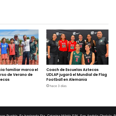
ia familiar marca el
Coach de Escuelas Aztecas
urso de Verano de
UDLAP jugará el Mundial de Flag
tecas
Football en Alemania
hace 3 días
s Puebla. Ex hacienda Sta. Catarina Mártir S/N. San Andrés Cholula, 