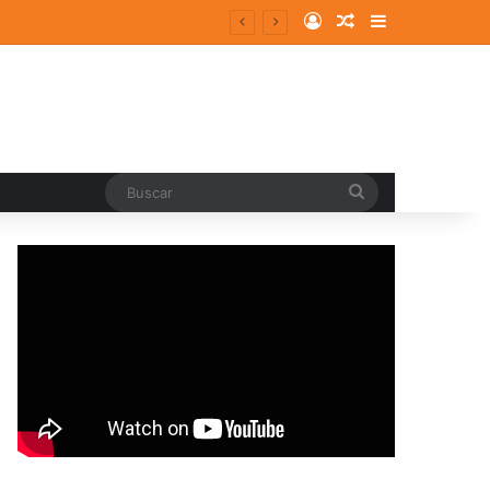
Log In
Random Article
Sidebar
Buscar