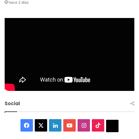
hace 2 días
Social
Facebook
X
LinkedIn
YouTube
Instagram
TikTok
Thread