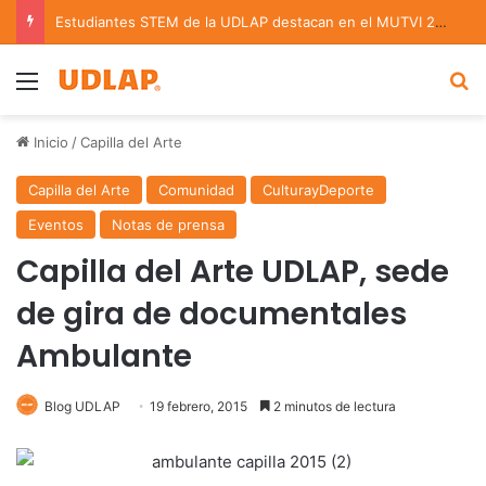
Estudiantes STEM de la UDLAP destacan en el MUTVI 2026
Menu
B
Inicio
/
Capilla del Arte
Capilla del Arte
Comunidad
CulturayDeporte
Eventos
Notas de prensa
Capilla del Arte UDLAP, sede
de gira de documentales
Ambulante
Blog UDLAP
19 febrero, 2015
2 minutos de lectura