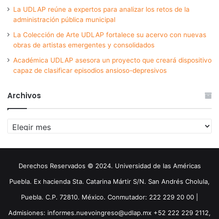
La UDLAP reúne a expertos para analizar los retos de la
administración pública municipal
La Colección de Arte UDLAP fortalece su acervo con nuevas
obras de artistas emergentes y consolidados
Académica UDLAP asesora un proyecto que creará dispositivo
capaz de clasificar episodios ansioso-depresivos
Archivos
Archivos
Derechos Reservados © 2024. Universidad de las Américas
Puebla. Ex hacienda Sta. Catarina Mártir S/N. San Andrés Cholula,
Puebla. C.P. 72810. México. Conmutador: 222 229 20 00 |
Admisiones: informes.nuevoingreso@udlap.mx +52 222 229 2112,