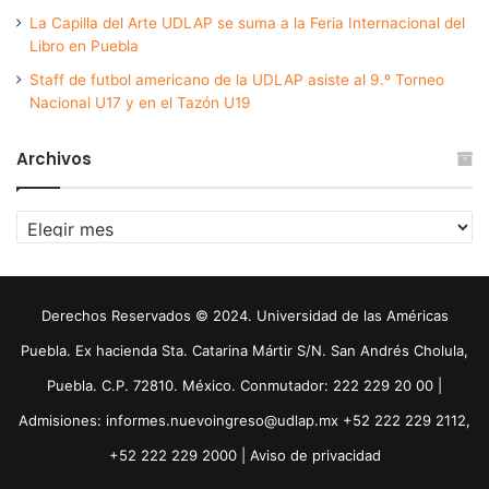
La Capilla del Arte UDLAP se suma a la Feria Internacional del
Libro en Puebla
Staff de futbol americano de la UDLAP asiste al 9.º Torneo
Nacional U17 y en el Tazón U19
Archivos
Archivos
Derechos Reservados © 2024. Universidad de las Américas
Puebla. Ex hacienda Sta. Catarina Mártir S/N. San Andrés Cholula,
Puebla. C.P. 72810. México. Conmutador: 222 229 20 00 |
Admisiones: informes.nuevoingreso@udlap.mx +52 222 229 2112,
+52 222 229 2000 |
Aviso de privacidad