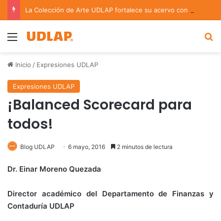
La Colección de Arte UDLAP fortalece su acervo con nuevas obras de artistas emergentes y consolidados
Menu
B
Inicio
/
Expresiones UDLAP
Expresiones UDLAP
¡Balanced Scorecard para
todos!
Blog UDLAP
6 mayo, 2016
2 minutos de lectura
Dr. Einar Moreno Quezada
Director académico del Departamento de Finanzas y
Contaduría UDLAP