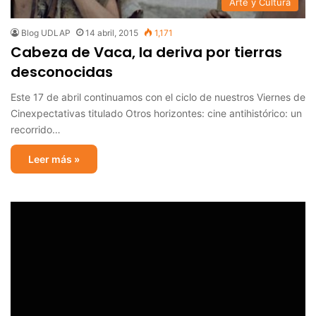
Arte y Cultura
Blog UDLAP
14 abril, 2015
1,171
Cabeza de Vaca, la deriva por tierras
desconocidas
Este 17 de abril continuamos con el ciclo de nuestros Viernes de
Cinexpectativas titulado Otros horizontes: cine antihistórico: un
recorrido…
Leer más »