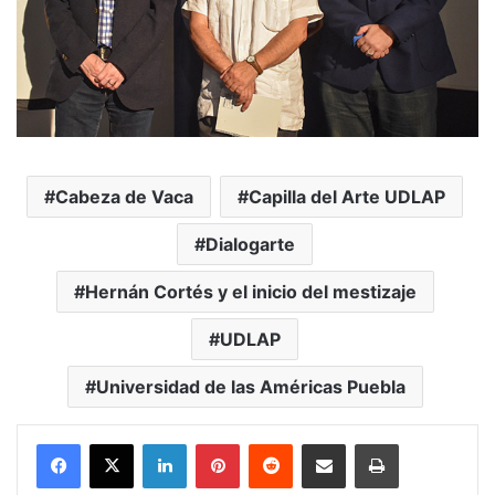
Cabeza de Vaca
Capilla del Arte UDLAP
Dialogarte
Hernán Cortés y el inicio del mestizaje
UDLAP
Universidad de las Américas Puebla
LinkedIn
Pinterest
Reddit
Share via Email
Print