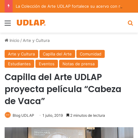
La Colección de Arte UDLAP fortalece su acervo con nuevas obras de artistas emergentes y consolidados
Menu
B
Inicio
/
Arte y Cultura
Arte y Cultura
Capilla del Arte
Comunidad
Estudiantes
Eventos
Notas de prensa
Capilla del Arte UDLAP
proyecta película “Cabeza
de Vaca”
Blog UDLAP
1 julio, 2019
2 minutos de lectura