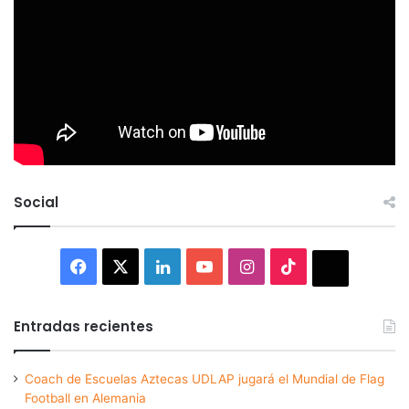
Social
Facebook
X
LinkedIn
YouTube
Instagram
TikTok
Thread
Entradas recientes
Coach de Escuelas Aztecas UDLAP jugará el Mundial de Flag
Football en Alemania