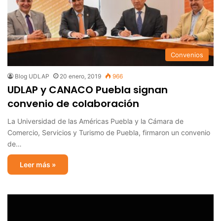
Convenios
Blog UDLAP
20 enero, 2019
966
UDLAP y CANACO Puebla signan
convenio de colaboración
La Universidad de las Américas Puebla y la Cámara de
Comercio, Servicios y Turismo de Puebla, firmaron un convenio
de…
Leer más »