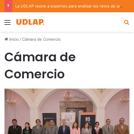
La UDLAP reúne a expertos para analizar los retos de la administración pública municipal
Menu
B
Inicio
/
Cámara de Comercio
Cámara de
Comercio