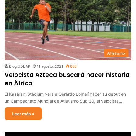
Atletismo
Blog UDLAP
11 agosto, 2021
856
Velocista Azteca buscará hacer historia
en África
El Kasarani Stadium verá a Gerardo Lomelí hacer su debut en
un Campeonato Mundial de Atletismo Sub 20, el velocista…
Leer más »