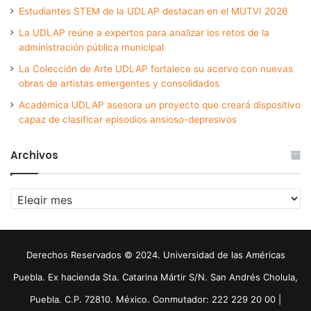
Estudiantes STEM de la UDLAP destacan en el MUTVI 2026
La UDLAP reúne a expertos para analizar los retos de la
administración pública municipal
La Colección de Arte UDLAP fortalece su acervo con nuevas
obras de artistas emergentes y consolidados
Académica UDLAP asesora un proyecto que creará dispositivo
capaz de clasificar episodios ansioso-depresivos
Archivos
Archivos
Derechos Reservados © 2024. Universidad de las Américas
Puebla. Ex hacienda Sta. Catarina Mártir S/N. San Andrés Cholula,
Puebla. C.P. 72810. México. Conmutador: 222 229 20 00 |