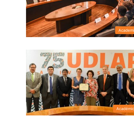
Academ
Académi