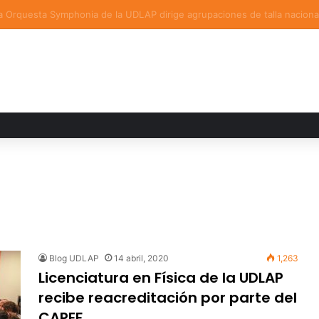
a familiar marca el cierre del Curso de Verano de Escuelas Aztecas
Blog UDLAP
14 abril, 2020
1,263
Licenciatura en Física de la UDLAP
recibe reacreditación por parte del
CAPEF