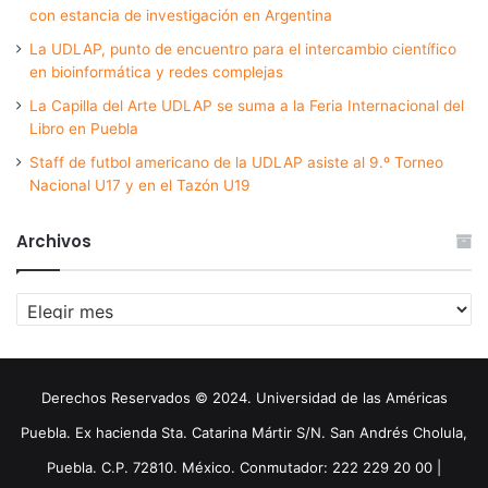
con estancia de investigación en Argentina
La UDLAP, punto de encuentro para el intercambio científico
en bioinformática y redes complejas
La Capilla del Arte UDLAP se suma a la Feria Internacional del
Libro en Puebla
Staff de futbol americano de la UDLAP asiste al 9.º Torneo
Nacional U17 y en el Tazón U19
Archivos
Archivos
Derechos Reservados © 2024. Universidad de las Américas
Puebla. Ex hacienda Sta. Catarina Mártir S/N. San Andrés Cholula,
Puebla. C.P. 72810. México. Conmutador: 222 229 20 00 |