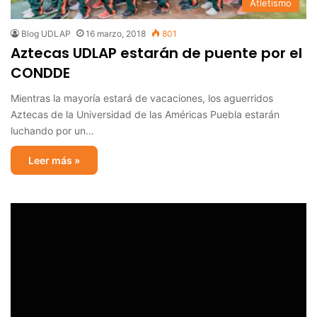
Atletismo
Blog UDLAP
16 marzo, 2018
801
Aztecas UDLAP estarán de puente por el
CONDDE
Mientras la mayoría estará de vacaciones, los aguerridos
Aztecas de la Universidad de las Américas Puebla estarán
luchando por un…
Leer más »