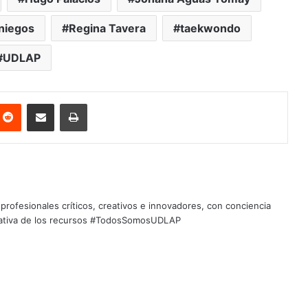
niegos
Regina Tavera
taekwondo
UDLAP
nterest
Reddit
Share via Email
Print
profesionales críticos, creativos e innovadores, con conciencia
quitativa de los recursos #TodosSomosUDLAP