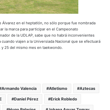
e Álvarez en el heptatlón, no sólo porque fue nombrada
r la marca para participar en el Campeonato
enador de la UDLAP, sabe que no habrá inconvenientes
 cuando viajen a la Universiada Nacional que se efectuará
l 24 y 25 del mismo mes en taekwondo.
Armando Valencia
Atletismo
Aztecas
E
Daniel Pérez
Erick Robledo
Hugo Palacios
Johana Aguas Tomay