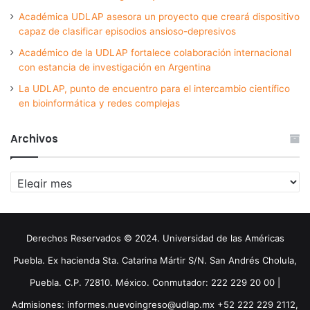
Académica UDLAP asesora un proyecto que creará dispositivo
capaz de clasificar episodios ansioso-depresivos
Académico de la UDLAP fortalece colaboración internacional
con estancia de investigación en Argentina
La UDLAP, punto de encuentro para el intercambio científico
en bioinformática y redes complejas
Archivos
Archivos
Derechos Reservados © 2024. Universidad de las Américas
Puebla. Ex hacienda Sta. Catarina Mártir S/N. San Andrés Cholula,
Puebla. C.P. 72810. México. Conmutador: 222 229 20 00 |
Admisiones: informes.nuevoingreso@udlap.mx +52 222 229 2112,