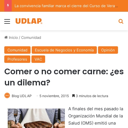
La convivencia familiar marca el cierre del Curso de Verano de Escuelas Aztecas
Menu
B
Inicio
/
Comunidad
Comunidad
Escuela de Negocios y Economía
Opinión
Profesores
VAC
Comer o no comer carne: ¿es
un dilema?
Blog UDLAP
5 noviembre, 2015
3 minutos de lectura
A finales del mes pasado la
Organización Mundial de la
Salud (OMS) emitió una