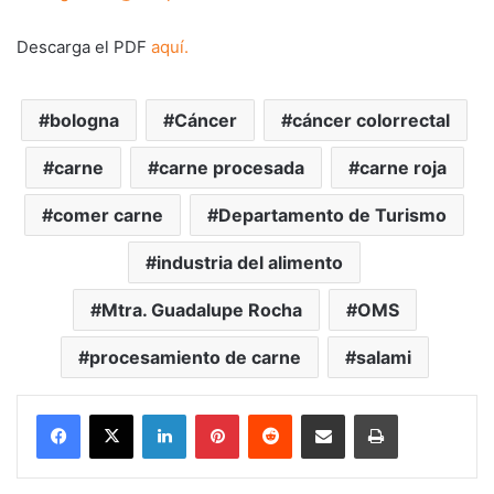
Descarga el PDF
aquí.
bologna
Cáncer
cáncer colorrectal
carne
carne procesada
carne roja
comer carne
Departamento de Turismo
industria del alimento
Mtra. Guadalupe Rocha
OMS
procesamiento de carne
salami
LinkedIn
Pinterest
Reddit
Share via Email
Print