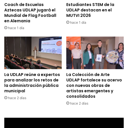
Coach de Escuelas
Estudiantes STEM de la
Aztecas UDLAP jugará el
UDLAP destacan en el
Mundial de Flag Football
MUTVI 2026
en Alemania
hace 1 día
hace 1 día
La UDLAP reúne a expertos
La Colección de Arte
para analizar los retos de
UDLAP fortalece su acervo
la administración pública
con nuevas obras de
municipal
artistas emergentes y
consolidados
hace 2 días
hace 2 días